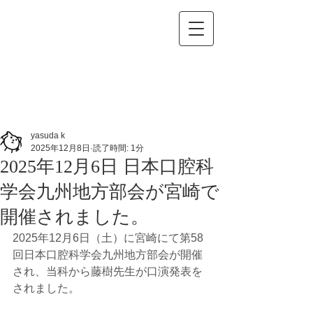
長崎大学大学院 医歯薬学総合研究科
口腔顎顔面外科学分野
Department of Oral and Maxillofacial Surgery,
Graduate School of Biomedical Sciences, Nagasaki University
長崎大学病院 口腔外科
Department of Oral and Maxillofacial Surgery, Nagasaki University Hospital
yasuda k
2025年12月8日
読了時間: 1分
2025年12月6日 日本口腔科
学会九州地方部会が宮崎で
開催されました。
2025年12月6日（土）に宮崎にて第58
回日本口腔科学会九州地方部会が開催
され、当科から藤樹先生が口演発表を
されました。