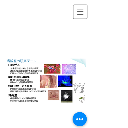
長崎大学大学院 医歯薬学総合研究科
口腔顎顔面外科学分野
Department of Oral and Maxillofacial Surgery,
Graduate School of Biomedical Sciences, Nagasaki University
長崎大学病院 口腔外科
Department of Oral and Maxillofacial Surgery, Nagasaki University Hospital